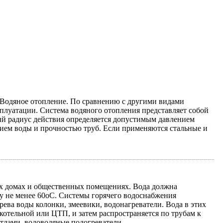
. Водяное отопление. По сравнению с другими видами
плуатации. Система водяного отопления представляет собой
ый радиус действия определяется допустимым давлением
ением воды и прочностью труб. Если применяются стальные и
ых домах и общественных помещениях. Вода должна
ру не менее 60оС. Системы горячего водоснабжения
ева воды колонки, змеевики, водонагреватели. Вода в этих
 котельной или ЦТП, и затем распространяется по трубам к
лами, водоводяные подогреватели,...