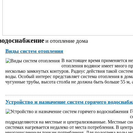
водоснабжение
и отопление дома
Виды систем отопления
В настоящее время применяется не
отопления водяное имеет много п
несколько замкнутых контуров. Радиус действия такой сист
воды. Особый интерес представляет система отопления в дом
чугунные трубы, высота столба не должна быть больше 55 м, а
Устройство и назначение систем горячего водоснаб
Г
с
подразделяются на местные и централизованные. Местные сис
системах нагревается недалеко от места потребления. В центр
многочисленным точкам потребления. Для подогрева воды мог