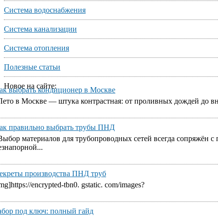
Система водоснабжения
Система канализации
Система отопления
Полезные статьи
Новое на сайте:
ак выбрать кондиционер в Москве
Лето в Москве — штука контрастная: от проливных дождей до вне
ак правильно выбрать трубы ПНД
Выбор материалов для трубопроводных сетей всегда сопряжён с
езнапорной...
екреты производства ПНД труб
img]https://encrypted-tbn0. gstatic. com/images?
абор под ключ: полный гайд