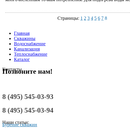
Страницы:
1
2
3
4
5
6
7
8
Главная
Скважины
Водоснабжение
Канализация
Теплоснабжение
Каталог
Контакты
Позвоните нам!
8 (495) 545-03-93
8 (495) 545-03-94
Наши статьи:
Бурение скважин