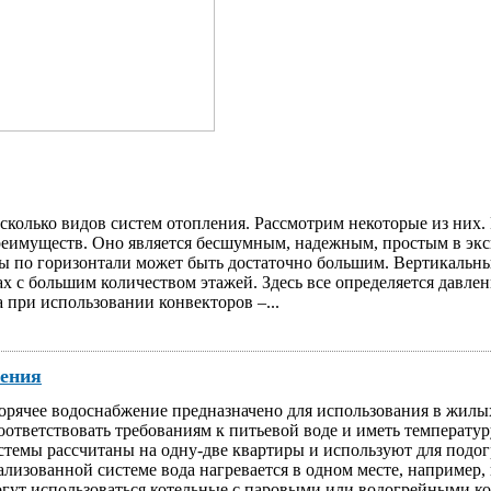
сколько видов систем отопления. Рассмотрим некоторые из них
реимуществ. Оно является бесшумным, надежным, простым в экс
емы по горизонтали может быть достаточно большим. Вертикальн
ах с большим количеством этажей. Здесь все определяется давл
 при использовании конвекторов –...
Читать далее
жения
орячее водоснабжение предназначено для использования в жил
оответствовать требованиям к питьевой воде и иметь температу
темы рассчитаны на одну-две квартиры и используют для подогр
ализованной системе вода нагревается в одном месте, например,
ут использоваться котельные с паровыми или водогрейными кот