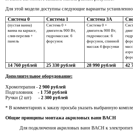
Для этой модели доступны следующие варианты устанвленно
Система 0
Система 1
Система 3А
Сис
(пустая ванна)
Система 0 +
Система 0 +
Сист
ванна на каркасе,
двигатель 900 Вт,
двигатель 900 Вт,
двиг
слив-перелив +
гидромассаж: 6
гидромассаж: 6
гидр
панель
форсунок
форсунок, спинной
форс
массаж 4 форсунки
масс
аэр
фор
14 760 рублей
25 330 рублей
28 990 рублей
42 
Дополнительное оборудование:
Хромотерапия -
2 900 рублей
Подголовник -
1 750 рублей
Ручки (2 шт) -
2 300 рублей
* В комментариях к заказу просьба указать выбранную комп
Общие принципы монтажа акриловых ванн ВАСН
Для подключения акриловых ванн ВАСН к электропитанию н