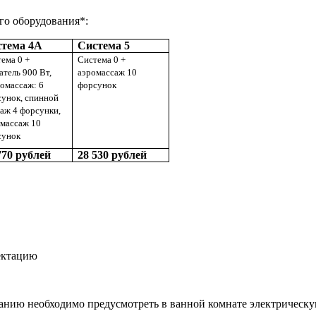
го оборудования*:
тема 4А
Система 5
ема 0 +
Система 0 +
атель 900 Вт,
аэромассаж 10
омассаж: 6
форсунок
унок, спинной
аж 4 форсунки,
омассаж 10
сунок
770 рублей
28 530 рублей
лектацию
еобходимо предусмотреть в ванной комнате электрическую р