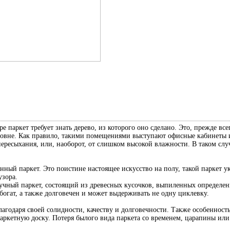
е паркет требует знать дерево, из которого оно сделано. Это, прежде вс
ровне. Как правило, такими помещениями выступают офисные кабинеты и
 пересыхания, или, наоборот, от слишком высокой влажности. В таком сл
нный паркет. Это поистине настоящее искусство на полу, такой паркет 
узора.
учный паркет, состоящий из древесных кусочков, выпиленных определе
богат, а также долговечен и может выдерживать не одну циклевку.
агодаря своей солидности, качеству и долговечности. Также особенност
аркетную доску. Потеря былого вида паркета со временем, царапины или