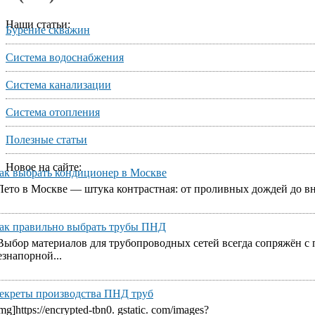
Наши статьи:
Бурение скважин
Система водоснабжения
Система канализации
Система отопления
Полезные статьи
Новое на сайте:
ак выбрать кондиционер в Москве
Лето в Москве — штука контрастная: от проливных дождей до вне
ак правильно выбрать трубы ПНД
Выбор материалов для трубопроводных сетей всегда сопряжён с
езнапорной...
екреты производства ПНД труб
img]https://encrypted-tbn0. gstatic. com/images?